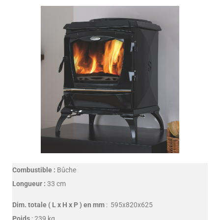
Combustible :
Bûche
Longueur :
33 cm
Dim. totale ( L x H x P ) en mm
: 595x820x625
Poids
: 239 kg