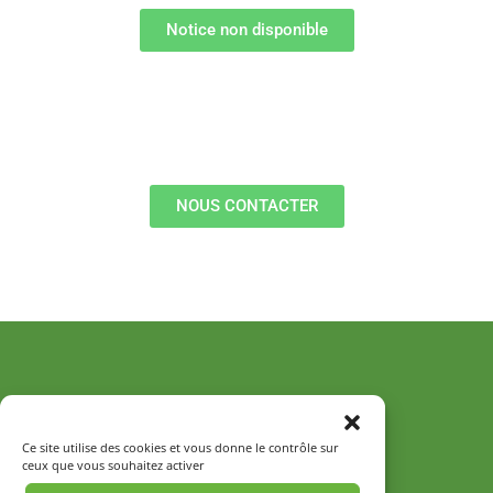
Notice non disponible
NOUS CONTACTER
35TER rue de chez Gatin
Ce site utilise des cookies et vous donne le contrôle sur
44840 Les Sorinières
ceux que vous souhaitez activer